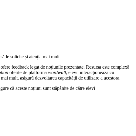
ă le solicite și atenția mai mult.
să ofere feedback legat de noțiunile prezentate. Resursa este complexă
ation
oferite de platforma
wordwall
, elevii interacționează cu
 mai mult, asigură dezvoltarea capacității de utilizare a acestora.
igure că aceste noțiuni sunt stăpânite de către elevi