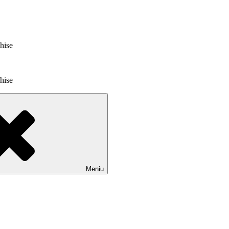
chise
chise
Meniu