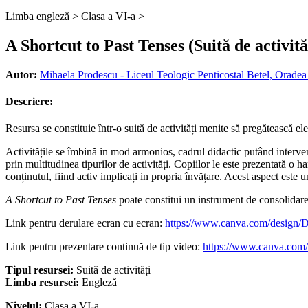
Limba engleză >
Clasa a VI-a >
A Shortcut to Past Tenses (Suită de activită
Autor:
Mihaela Prodescu - Liceul Teologic Penticostal Betel, Oradea
Descriere:
Resursa se constituie într-o suită de activități menite să pregătească ele
Activitățile se îmbină in mod armonios, cadrul didactic putând interven
prin multitudinea tipurilor de activități. Copiilor le este prezentată o
conținutul, fiind activ implicați in propria învățare. Acest aspect este 
A Shortcut to Past Tenses
poate constitui un instrument de consolidare ș
Link pentru derulare ecran cu ecran:
https://www.canva.com/desi
Link pentru prezentare continuă de tip video:
https://www.canva.c
Tipul resursei:
Suită de activități
Limba resursei:
Engleză
Nivelul:
Clasa a VI-a