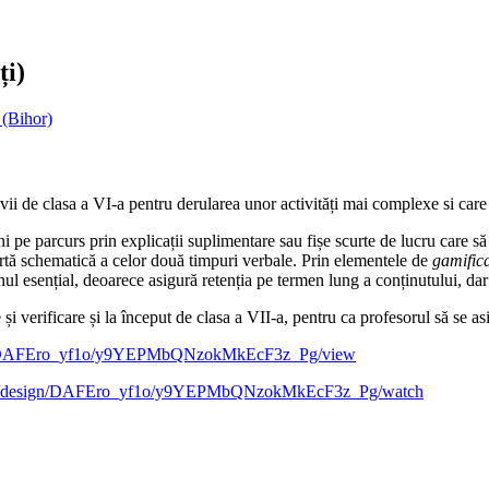
ți)
 (Bihor)
vii de clasa a VI-a pentru derularea unor activități mai complexe si care s
i pe parcurs prin explicații suplimentare sau fișe scurte de lucru care 
 hartă schematică a celor două timpuri verbale. Prin elementele de
gamific
unul esențial, deoarece asigură retenția pe termen lung a conținutului, dar
i verificare și la început de clasa a VII-a, pentru ca profesorul să se as
gn/DAFEro_yf1o/y9YEPMbQNzokMkEcF3z_Pg/view
om/design/DAFEro_yf1o/y9YEPMbQNzokMkEcF3z_Pg/watch