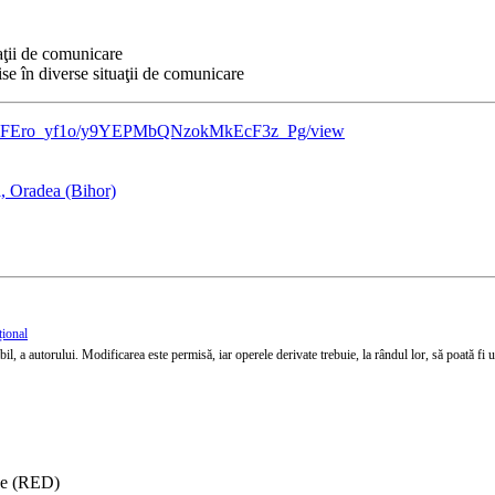
aţii de comunicare
se în diverse situaţii de comunicare
/DAFEro_yf1o/y9YEPMbQNzokMkEcF3z_Pg/view
l, Oradea (Bihor)
țional
l, a autorului. Modificarea este permisă, iar operele derivate trebuie, la rândul lor, să poată fi util
ise (RED)