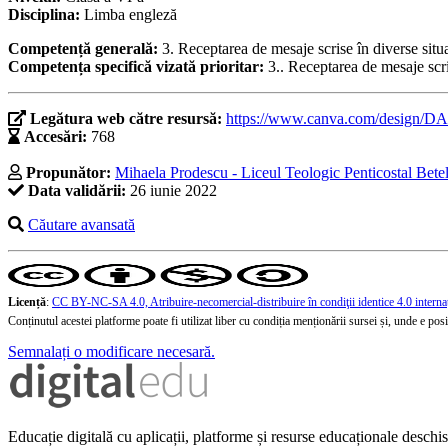
Disciplina:
Limba engleză
Competență generală:
3. Receptarea de mesaje scrise în diverse situ
Competența specifică vizată prioritar:
3.. Receptarea de mesaje scri
Legătura web către resursă:
https://www.canva.com/design
Accesări:
768
Propunător:
Mihaela Prodescu - Liceul Teologic Penticostal Bete
Data validării:
26 iunie 2022
Căutare avansată
Licență
:
CC BY-NC-SA 4.0, Atribuire-necomercial-distribuire în condiţii identice 4.0 interna
Conținutul acestei platforme poate fi utilizat liber cu condiția menționării sursei și, unde e posibi
Semnalați o modificare necesară.
Educație digitală cu aplicații, platforme și resurse educaționale desch