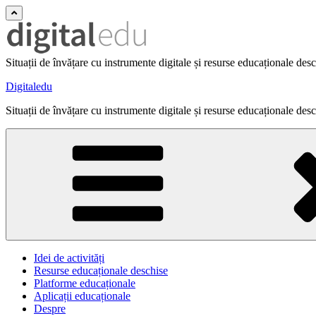
Situații de învățare cu instrumente digitale și resurse educaționale des
Digitaledu
Situații de învățare cu instrumente digitale și resurse educaționale des
Idei de activități
Resurse educaționale deschise
Platforme educaționale
Aplicații educaționale
Despre