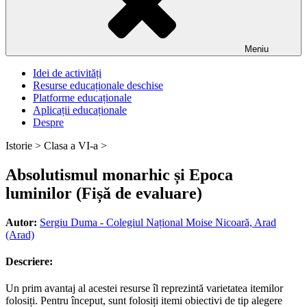
Meniu
Idei de activități
Resurse educaționale deschise
Platforme educaționale
Aplicații educaționale
Despre
Istorie >
Clasa a VI-a >
Absolutismul monarhic și Epoca
luminilor (Fișă de evaluare)
Autor:
Sergiu Duma - Colegiul Național Moise Nicoară, Arad
(Arad)
Descriere:
Un prim avantaj al acestei resurse îl reprezintă varietatea itemilor
folosiți. Pentru început, sunt folosiți itemi obiectivi de tip alegere