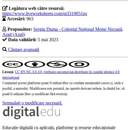
Legătura web către resursă:
https://www.liveworksheets.com/qt3319051ps
Accesări:
963
Propunător:
Sergiu Duma - Colegiul Național Moise Nicoară,
Arad (Arad)
Data validării:
5 mai 2023
Căutare avansată
Licență
:
CC BY-NC-SA 4.0, Atribuire-necomercial-distribuire în condiţii identice 4.0
internațional
Conținutul acestei platforme poate fi utilizat liber cu condiția menționării sursei și, unde e
posibil, a autorului. Modificarea este permisă, iar operele derivate trebuie, la rândul lor, să
poată fi utilizate liber și modificate fără restricții.
Semnalați o modificare necesară.
Educație digitală cu aplicații, platforme și resurse educaționale