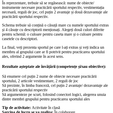
În reprezentare, trebuie să se regăsească: nume de obiecte/
instrumente necesare practicării sportului respectiv, vestimentația
necesară, reguli de joc, cel puțin 2 avantaje și două dezavantaje ale
practicării sportului respectiv.
Schema trebuie să conțină o căsuță mare cu numele sportului extras
și 4 căsuțe cu descriptorii menționați. Alegeți două culori diferite
pentru schemă: o culoare pentru caseta mare și o culoare pentru
casetele cu descriptori.
La final, veți prezenta sportul pe care l-ați extras și veți indica un
membru al grupului care ar fi potrivit pentru practicarea sportului
ales, oferind 2 argumente în acest sens.
Rezultate așteptate ale învățării (competențe și/sau obiective):
Să enumere cel puțin 2 nume de obiecte necesare practicării
sportului, 2 articole vestimentare, 2 reguli de joc
Să prezinte, în limba franceză, cel puțin 2 avantaje/ dezavantaje ale
practicării sportului respectiv
Să argumenteze pe scurt, folosind conectori logici, alegerea unuia
dintre membri grupului pentru practicarea sportului ales
Tip de activitate:
Activitate în clasă
Sarcina de lucru se va realiza:
În colaborare