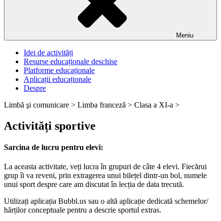
Meniu
Idei de activități
Resurse educaționale deschise
Platforme educaționale
Aplicații educaționale
Despre
Limbă şi comunicare >
Limba franceză >
Clasa a XI-a >
Activități sportive
Sarcina de lucru pentru elevi:
La aceasta activitate, veți lucra în grupuri de câte 4 elevi. Fiecărui
grup îi va reveni, prin extragerea unui bilețel dintr-un bol, numele
unui sport despre care am discutat în lecția de data trecută.
Utilizați aplicația Bubbl.us sau o altă aplicație dedicată schemelor/
hărților conceptuale pentru a descrie sportul extras.