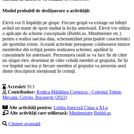
Modul probabil de desfășurare a activității:
Elevii vor fi împărțiți pe grupe. Fiecare grupă va extrage un bilețel
având un nume de sport studiat la lecția anterioară. Elevii vor utiliza
o aplicație de scheme conceptuale (Bubbl.us, Mindmeister etc.)
pentru a realiza sarcina data, schematizând principalele caracteristici
ale sportului extras. Această activitate presupune colaborarea tuturor
membrilor din echipă pentru realizarea schemei, apelând la
cunoștințele lor anterioare. Prezentarea orală se va face fie de către
un singur elev, desemnat de către ceilalți membri ai grupului, fie își
vor împărți sarcina și fiecare membru al grupului va prezenta unul
dintre descriptorii menționați în cerință.
Accesări:
913
Contribuitor:
Rodica Mădălina Cernescu - Colegiul Tehnic
Mecanic Grivița, București (2022)
Alte activități pentru:
Limba franceză
Clasa a XI-a
Alte activități care utilizează:
Mindmeister
Bubbl.us
Căutare avansată