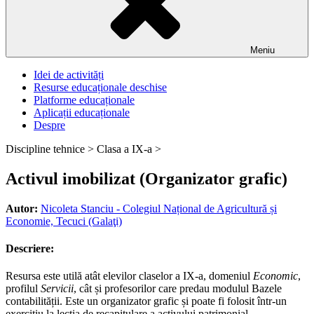
Meniu
Idei de activități
Resurse educaționale deschise
Platforme educaționale
Aplicații educaționale
Despre
Discipline tehnice >
Clasa a IX-a >
Activul imobilizat (Organizator grafic)
Autor:
Nicoleta Stanciu - Colegiul Național de Agricultură și
Economie, Tecuci (Galaţi)
Descriere:
Resursa este utilă atât elevilor claselor a IX-a, domeniul
Economic
,
profilul
Servicii
, cât și profesorilor care predau modulul Bazele
contabilității. Este un organizator grafic și poate fi folosit într-un
exercițiu la lecția de recapitulare a activului patrimonial.