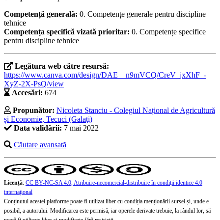
Competență generală:
0. Competențe generale pentru discipline
tehnice
Competența specifică vizată prioritar:
0. Competențe specifice
pentru discipline tehnice
Legătura web către resursă:
https://www.canva.com/design/DAE__n9mVCQ/CreV_jxXhF_-
XyZ-2X-PsQ/view
Accesări:
674
Propunător:
Nicoleta Stanciu - Colegiul Național de Agricultură
și Economie, Tecuci (Galaţi)
Data validării:
7 mai 2022
Căutare avansată
Licență
:
CC BY-NC-SA 4.0, Atribuire-necomercial-distribuire în condiţii identice 4.0
internațional
Conținutul acestei platforme poate fi utilizat liber cu condiția menționării sursei și, unde e
posibil, a autorului. Modificarea este permisă, iar operele derivate trebuie, la rândul lor, să