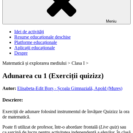
Meniu
Idei de activități
Resurse educaționale deschise
Platforme educaționale
Aplicații educaționale
Despre
Matematică și explorarea mediului >
Clasa I >
Adunarea cu 1 (Exerciții quizizz)
Autor:
Elisabeta-Edit Borș - Școala Gimnazială, Apold (Mureş)
Descriere:
Exerciții de adunare folosind instrumentul de învățare Quizizz la ora
de matematică.
Poate fi utilizat de profesor, într-o abordare frontală (
Live quiz
) sau
ca sarcină de lucru pentru activitatea independentă a elevilor, în clasă