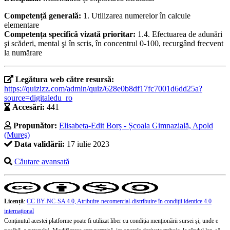
Competență generală:
1. Utilizarea numerelor în calcule
elementare
Competența specifică vizată prioritar:
1.4. Efectuarea de adunări
şi scăderi, mental şi în scris, în concentrul 0-100, recurgând frecvent
la numărare
Legătura web către resursă:
https://quizizz.com/admin/quiz/628e0b8df17fc7001d6dd25a?
source=digitaledu_ro
Accesări:
441
Propunător:
Elisabeta-Edit Borș - Școala Gimnazială, Apold
(Mureş)
Data validării:
17 iulie 2023
Căutare avansată
Licență
:
CC BY-NC-SA 4.0, Atribuire-necomercial-distribuire în condiţii identice 4.0
internațional
Conținutul acestei platforme poate fi utilizat liber cu condiția menționării sursei și, unde e