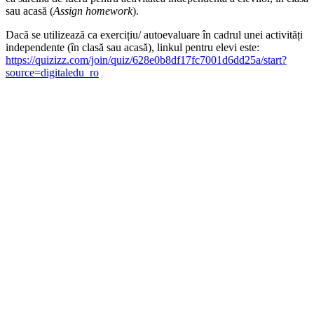
sau acasă (
Assign homework
).
Dacă se utilizează ca exercițiu/ autoevaluare în cadrul unei activități
independente (în clasă sau acasă), linkul pentru elevi este:
https://quizizz.com/join/quiz/628e0b8df17fc7001d6dd25a/start?
source=digitaledu_ro