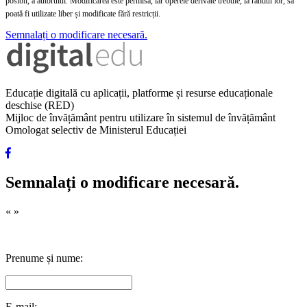
posibil, a autorului. Modificarea este permisă, iar operele derivate trebuie, la rândul lor, să
poată fi utilizate liber și modificate fără restricții.
Semnalați o modificare necesară.
Educație digitală cu aplicații, platforme și resurse educaționale
deschise (RED)
Mijloc de învățământ pentru utilizare în sistemul de învățământ
Omologat selectiv de Ministerul Educației
Semnalați o modificare necesară.
«
»
Prenume și nume:
E-mail: