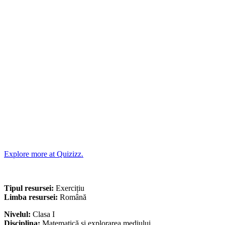
Explore more at Quizizz.
Tipul resursei:
Exercițiu
Limba resursei:
Română
Nivelul:
Clasa I
Disciplina:
Matematică și explorarea mediului