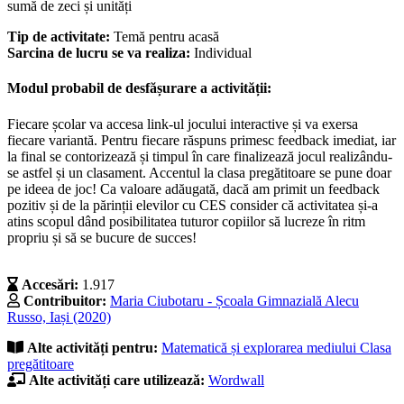
sumă de zeci și unități
Tip de activitate:
Temă pentru acasă
Sarcina de lucru se va realiza:
Individual
Modul probabil de desfășurare a activității:
Fiecare școlar va accesa link-ul jocului interactive și va exersa
fiecare variantă. Pentru fiecare răspuns primesc feedback imediat, iar
la final se contorizează și timpul în care finalizează jocul realizându-
se astfel și un clasament. Accentul la clasa pregătitoare se pune doar
pe ideea de joc! Ca valoare adăugată, dacă am primit un feedback
pozitiv și de la părinții elevilor cu CES consider că activitatea și-a
atins scopul dând posibilitatea tuturor copiilor să lucreze în ritm
propriu și să se bucure de succes!
Accesări:
1.917
Contribuitor:
Maria Ciubotaru - Școala Gimnazială Alecu
Russo, Iași (2020)
Alte activități pentru:
Matematică și explorarea mediului
Clasa
pregătitoare
Alte activități care utilizează:
Wordwall