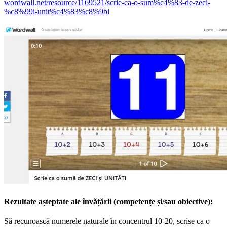
wordwall.net/resource/1169521/scrie-ca-o-sum%c4%83-de-zeci-
%c8%99i-unit%c4%83%c8%9bi
Rezultate așteptate ale învățării (competențe și/sau obiective):
Să recunoască numerele naturale în concentrul 10-20, scrise ca o