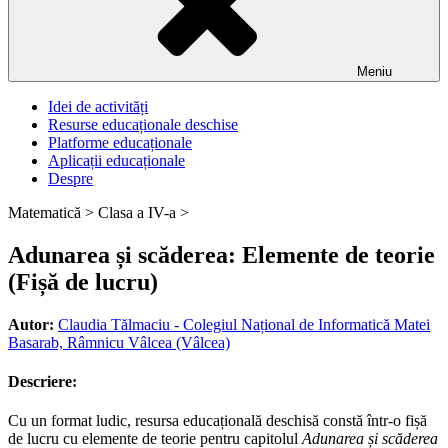
Meniu
Idei de activități
Resurse educaționale deschise
Platforme educaționale
Aplicații educaționale
Despre
Matematică >
Clasa a IV-a >
Adunarea și scăderea: Elemente de teorie
(Fișă de lucru)
Autor:
Claudia Tălmaciu - Colegiul Național de Informatică Matei
Basarab, Râmnicu Vâlcea (Vâlcea)
Descriere:
Cu un format ludic, resursa educațională deschisă constă într-o fișă
de lucru cu elemente de teorie pentru capitolul
Adunarea și scăderea