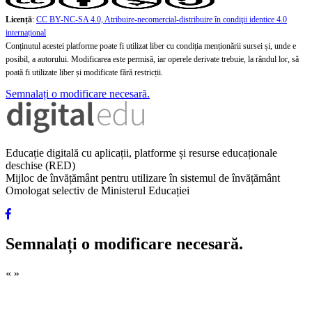
Licență
:
CC BY-NC-SA 4.0, Atribuire-necomercial-distribuire în condiţii identice 4.0
internațional
Conținutul acestei platforme poate fi utilizat liber cu condiția menționării sursei și, unde e
posibil, a autorului. Modificarea este permisă, iar operele derivate trebuie, la rândul lor, să
poată fi utilizate liber și modificate fără restricții.
Semnalați o modificare necesară.
Educație digitală cu aplicații, platforme și resurse educaționale
deschise (RED)
Mijloc de învățământ pentru utilizare în sistemul de învățământ
Omologat selectiv de Ministerul Educației
Semnalați o modificare necesară.
«
»