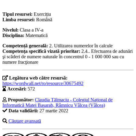
Tipul resursei:
Exercițiu
Limba resursei:
Română
Nivelul:
Clasa a IV-a
Disciplina:
Matematică
Competență generală:
2. Utilizarea numerelor în calcule
Competența specifică vizată prioritar:
2.4.. Efectuarea de adunări
şi scăderi de numere naturale în concentrul 0 - 1 000 000 sau cu
numere fracţionare
Legătura web către resursă:
https://wordwall.net/ro/resource/30675492
Accesări:
572
Propunător:
Claudia Tălmaciu - Colegiul Național de
Informatică Matei Basarab, Râmnicu Vâlcea (Vâlcea)
Data validării:
27 martie 2022
Căutare avansată