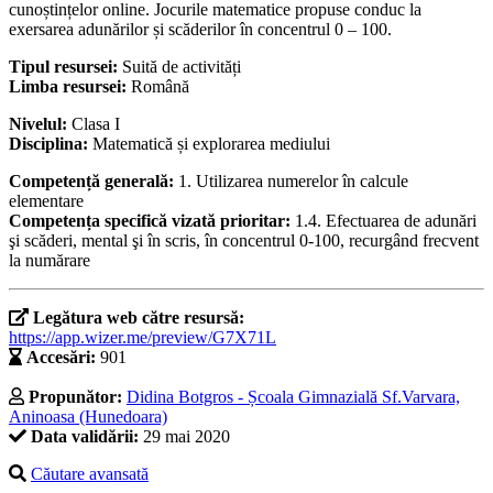
cunoștințelor online. Jocurile matematice propuse conduc la
exersarea adunărilor și scăderilor în concentrul 0 – 100.
Tipul resursei:
Suită de activități
Limba resursei:
Română
Nivelul:
Clasa I
Disciplina:
Matematică și explorarea mediului
Competență generală:
1. Utilizarea numerelor în calcule
elementare
Competența specifică vizată prioritar:
1.4. Efectuarea de adunări
şi scăderi, mental şi în scris, în concentrul 0-100, recurgând frecvent
la numărare
Legătura web către resursă:
https://app.wizer.me/preview/G7X71L
Accesări:
901
Propunător:
Didina Botgros - Școala Gimnazială Sf.Varvara,
Aninoasa (Hunedoara)
Data validării:
29 mai 2020
Căutare avansată