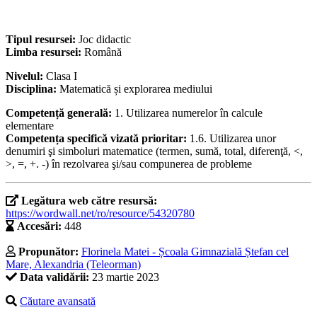
Tipul resursei:
Joc didactic
Limba resursei:
Română
Nivelul:
Clasa I
Disciplina:
Matematică și explorarea mediului
Competență generală:
1. Utilizarea numerelor în calcule
elementare
Competența specifică vizată prioritar:
1.6. Utilizarea unor
denumiri şi simboluri matematice (termen, sumă, total, diferenţă, <,
>, =, +. -) în rezolvarea şi/sau compunerea de probleme
Legătura web către resursă:
https://wordwall.net/ro/resource/54320780
Accesări:
448
Propunător:
Florinela Matei - Școala Gimnazială Ștefan cel
Mare, Alexandria (Teleorman)
Data validării:
23 martie 2023
Căutare avansată