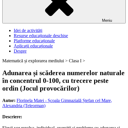
Meniu
Idei de activități
Resurse educaționale deschise
Platforme educaționale
Aplicații educaționale
Despre
Matematică și explorarea mediului >
Clasa I >
Adunarea și scăderea numerelor naturale
în concentrul 0-100, cu trecere peste
ordin (Jocul provocărilor)
Autor:
Florinela Matei - Școala Gimnazială Ștefan cel Mare,
Alexandria (Teleorman)
Descriere:
Elevii vor rezolva, individual, exerciții și probleme cu adunarea și