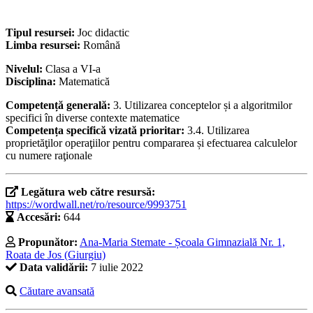
Tipul resursei:
Joc didactic
Limba resursei:
Română
Nivelul:
Clasa a VI-a
Disciplina:
Matematică
Competență generală:
3. Utilizarea conceptelor și a algoritmilor
specifici în diverse contexte matematice
Competența specifică vizată prioritar:
3.4. Utilizarea
proprietăţilor operaţiilor pentru compararea și efectuarea calculelor
cu numere raţionale
Legătura web către resursă:
https://wordwall.net/ro/resource/9993751
Accesări:
644
Propunător:
Ana-Maria Stemate - Școala Gimnazială Nr. 1,
Roata de Jos (Giurgiu)
Data validării:
7 iulie 2022
Căutare avansată