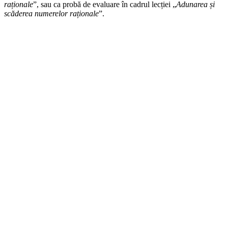
raționale
”, sau ca probă de evaluare în cadrul lecției „
Adunarea și
scăderea numerelor raționale
”.