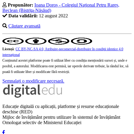
Propunător:
Ioana Doroș - Colegiul Național Petru Rareș,
Beclean (Bistriţa-Năsăud)
Data validării:
12 august 2022
Căutare avansată
Licență
:
CC BY-NC-SA 4.0, Atribuire-necomercial-distribuire în condiţii identice 4.0
internațional
Conținutul acestei platforme poate fi utilizat liber cu condiția menționării sursei și, unde e
posibil, a autorului. Modificarea este permisă, iar operele derivate trebuie, la rândul lor, să
poată fi utilizate liber și modificate fără restricții.
Semnalați o modificare necesară.
Educație digitală cu aplicații, platforme și resurse educaționale
deschise (RED)
Mijloc de învățământ pentru utilizare în sistemul de învățământ
Omologat selectiv de Ministerul Educației