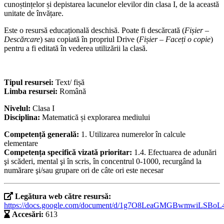
cunoștințelor și depistarea lacunelor elevilor din clasa I, de la această
unitate de învățare.
Este o resursă educațională deschisă. Poate fi descărcată (
Fișier –
Descărcare
) sau copiată în propriul Drive (
Fișier – Faceți o copie
)
pentru a fi editată în vederea utilizării la clasă.
Tipul resursei:
Text/ fișă
Limba resursei:
Română
Nivelul:
Clasa I
Disciplina:
Matematică și explorarea mediului
Competență generală:
1. Utilizarea numerelor în calcule
elementare
Competența specifică vizată prioritar:
1.4. Efectuarea de adunări
şi scăderi, mental şi în scris, în concentrul 0-1000, recurgând la
numărare şi/sau grupare ori de câte ori este necesar
Legătura web către resursă:
https://docs.google.com/document/d/1g7O8LeaGMGBwmwiLSB
Accesări:
613