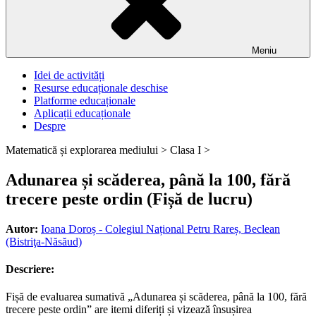
Meniu
Idei de activități
Resurse educaționale deschise
Platforme educaționale
Aplicații educaționale
Despre
Matematică și explorarea mediului >
Clasa I >
Adunarea și scăderea, până la 100, fără
trecere peste ordin (Fișă de lucru)
Autor:
Ioana Doroș - Colegiul Național Petru Rareș, Beclean
(Bistriţa-Năsăud)
Descriere:
Fișă de evaluarea sumativă „Adunarea și scăderea, până la 100, fără
trecere peste ordin” are itemi diferiți și vizează însușirea