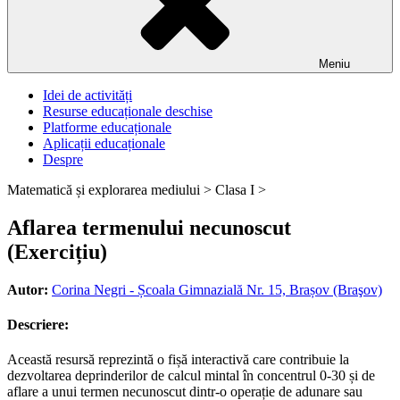
Meniu
Idei de activități
Resurse educaționale deschise
Platforme educaționale
Aplicații educaționale
Despre
Matematică și explorarea mediului >
Clasa I >
Aflarea termenului necunoscut
(Exercițiu)
Autor:
Corina Negri - Școala Gimnazială Nr. 15, Brașov (Braşov)
Descriere:
Această resursă reprezintă o fișă interactivă care contribuie la
dezvoltarea deprinderilor de calcul mintal în concentrul 0-30 și de
aflare a unui termen necunoscut dintr-o operație de adunare sau