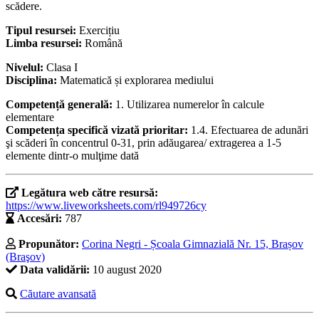
scădere.
Tipul resursei:
Exercițiu
Limba resursei:
Română
Nivelul:
Clasa I
Disciplina:
Matematică și explorarea mediului
Competență generală:
1. Utilizarea numerelor în calcule
elementare
Competența specifică vizată prioritar:
1.4. Efectuarea de adunări
şi scăderi în concentrul 0-31, prin adăugarea/ extragerea a 1-5
elemente dintr-o mulţime dată
Legătura web către resursă:
https://www.liveworksheets.com/rl949726cy
Accesări:
787
Propunător:
Corina Negri - Școala Gimnazială Nr. 15, Brașov
(Braşov)
Data validării:
10 august 2020
Căutare avansată