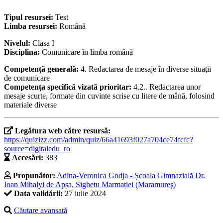
Tipul resursei:
Test
Limba resursei:
Română
Nivelul:
Clasa I
Disciplina:
Comunicare în limba română
Competență generală:
4. Redactarea de mesaje în diverse situaţii
de comunicare
Competența specifică vizată prioritar:
4.2.. Redactarea unor
mesaje scurte, formate din cuvinte scrise cu litere de mână, folosind
materiale diverse
Legătura web către resursă:
https://quizizz.com/admin/quiz/66a41693f027a704ce74fcfc?
source=digitaledu_ro
Accesări:
383
Propunător:
Adina-Veronica Godja - Școala Gimnazială Dr.
Ioan Mihalyi de Apșa, Sighetu Marmației (Maramureş)
Data validării:
27 iulie 2024
Căutare avansată