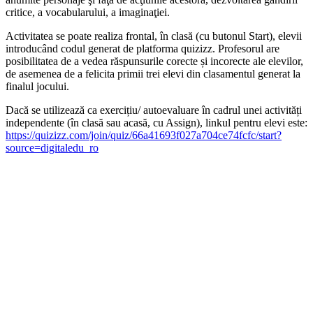
critice, a vocabularului, a imaginaţiei.
Activitatea se poate realiza frontal, în clasă (cu butonul Start), elevii
introducând codul generat de platforma quizizz. Profesorul are
posibilitatea de a vedea răspunsurile corecte și incorecte ale elevilor,
de asemenea de a felicita primii trei elevi din clasamentul generat la
finalul jocului.
Dacă se utilizează ca exercițiu/ autoevaluare în cadrul unei activități
independente (în clasă sau acasă, cu Assign), linkul pentru elevi este:
https://quizizz.com/join/quiz/66a41693f027a704ce74fcfc/start?
source=digitaledu_ro