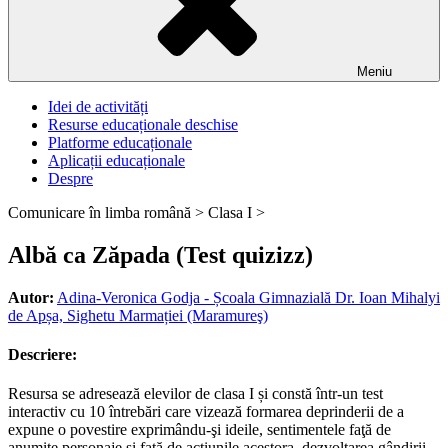
Meniu
Idei de activități
Resurse educaționale deschise
Platforme educaționale
Aplicații educaționale
Despre
Comunicare în limba română >
Clasa I >
Albă ca Zăpada (Test quizizz)
Autor:
Adina-Veronica Godja - Școala Gimnazială Dr. Ioan Mihalyi
de Apșa, Sighetu Marmației (Maramureş)
Descriere:
Resursa se adresează elevilor de clasa I și constă într-un test
interactiv cu 10 întrebări care vizează formarea deprinderii de a
expune o povestire exprimându-şi ideile, sentimentele faţă de
anumite personaje şi faţă de acţiunile acestora, dezvoltarea gândirii