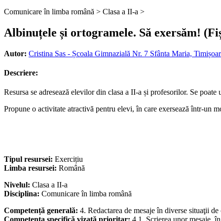
Comunicare în limba română >
Clasa a II-a >
Albinuțele și ortogramele. Să exersăm! (Fi
Autor:
Cristina Sas - Școala Gimnazială Nr. 7 Sfânta Maria, Timișoar
Descriere:
Resursa se adresează elevilor din clasa a II-a și profesorilor. Se poate 
Propune o activitate atractivă pentru elevi, în care exersează într-un m
Tipul resursei:
Exercițiu
Limba resursei:
Română
Nivelul:
Clasa a II-a
Disciplina:
Comunicare în limba română
Competență generală:
4. Redactarea de mesaje în diverse situaţii d
Competența specifică vizată prioritar:
4.1. Scrierea unor mesaje, î