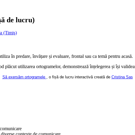
șă de lucru)
a (Timiş)
utiliza în predare, învățare și evaluare, frontal sau ca temă pentru acasă.
od plăcut utilizarea ortogramelor, demonstrează înțelegerea și își validea
Să exersăm ortogramele
, o fișă de lucru interactivă creată de
Cristina Sas
e comunicare
n diverse contexte de comunicare