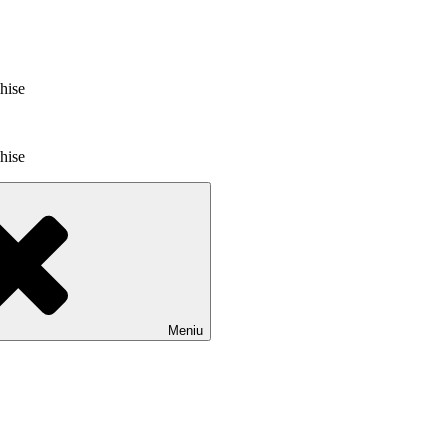
chise
chise
Meniu