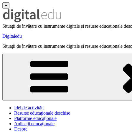
Situații de învățare cu instrumente digitale și resurse educaționale des
Digitaledu
Situații de învățare cu instrumente digitale și resurse educaționale des
Idei de activități
Resurse educaționale deschise
Platforme educaționale
Aplicații educaționale
Despre