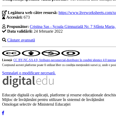
Legătura web către resursă:
https://www.liveworksheets.com/
Accesări:
673
Propunător:
Cristina Sas - Școala Gimnazială Nr. 7 Sfânta Maria,
Data validării:
24 februarie 2022
Căutare avansată
Licență
:
CC BY-NC-SA 4.0, Atribuire-necomercial-distribuire în condiţii identice 4.0 interna
Conținutul acestei platforme poate fi utilizat liber cu condiția menționării sursei și, unde e posibi
Semnalați o modificare necesară.
Educație digitală cu aplicații, platforme și resurse educaționale desch
Mijloc de învățământ pentru utilizare în sistemul de învățământ
Omologat selectiv de Ministerul Educației