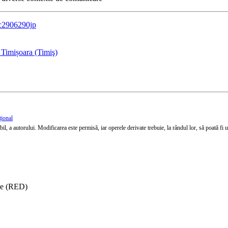
xc2906290jp
 Timișoara (Timiş)
țional
l, a autorului. Modificarea este permisă, iar operele derivate trebuie, la rândul lor, să poată fi util
ise (RED)