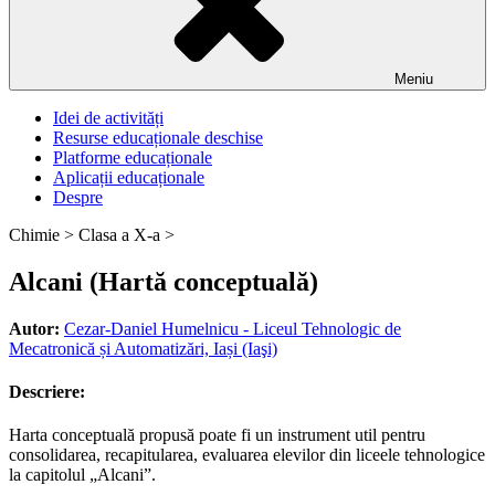
Meniu
Idei de activități
Resurse educaționale deschise
Platforme educaționale
Aplicații educaționale
Despre
Chimie >
Clasa a X-a >
Alcani (Hartă conceptuală)
Autor:
Cezar-Daniel Humelnicu - Liceul Tehnologic de
Mecatronică și Automatizări, Iași (Iaşi)
Descriere:
Harta conceptuală propusă poate fi un instrument util pentru
consolidarea, recapitularea, evaluarea elevilor din liceele tehnologice
la capitolul „Alcani”.