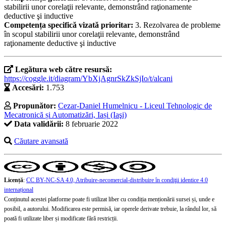
stabilirii unor corelaţii relevante, demonstrând raţionamente
deductive şi inductive
Competența specifică vizată prioritar:
3. Rezolvarea de probleme
în scopul stabilirii unor corelaţii relevante, demonstrând
raţionamente deductive şi inductive
Legătura web către resursă:
https://coggle.it/diagram/YbXjAgnrSkZkSjIo/t/alcani
Accesări:
1.753
Propunător:
Cezar-Daniel Humelnicu - Liceul Tehnologic de
Mecatronică și Automatizări, Iași (Iaşi)
Data validării:
8 februarie 2022
Căutare avansată
Licență
:
CC BY-NC-SA 4.0, Atribuire-necomercial-distribuire în condiţii identice 4.0
internațional
Conținutul acestei platforme poate fi utilizat liber cu condiția menționării sursei și, unde e
posibil, a autorului. Modificarea este permisă, iar operele derivate trebuie, la rândul lor, să
poată fi utilizate liber și modificate fără restricții.