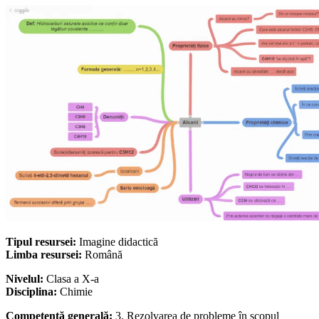
Tipul resursei:
Imagine didactică
Limba resursei:
Română
Nivelul:
Clasa a X-a
Disciplina:
Chimie
Competență generală:
3. Rezolvarea de probleme în scopul