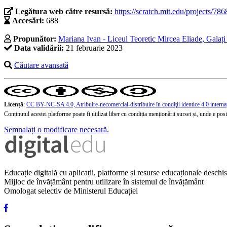
Legătura web către resursă:
https://scratch.mit.edu/projects/78
Accesări:
688
Propunător:
Mariana Ivan - Liceul Teoretic Mircea Eliade, Galați 
Data validării:
21 februarie 2023
Căutare avansată
Licență
:
CC BY-NC-SA 4.0, Atribuire-necomercial-distribuire în condiţii identice 4.0 interna
Conținutul acestei platforme poate fi utilizat liber cu condiția menționării sursei și, unde e posibi
Semnalați o modificare necesară.
Educație digitală cu aplicații, platforme și resurse educaționale desch
Mijloc de învățământ pentru utilizare în sistemul de învățământ
Omologat selectiv de Ministerul Educației