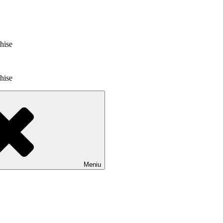
chise
chise
Meniu