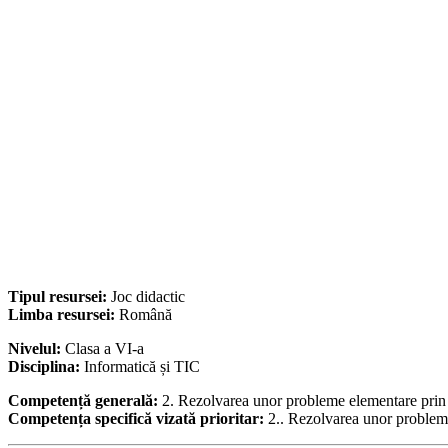
Tipul resursei:
Joc didactic
Limba resursei:
Română
Nivelul:
Clasa a VI-a
Disciplina:
Informatică și TIC
Competență generală:
2. Rezolvarea unor probleme elementare prin m
Competența specifică vizată prioritar:
2.. Rezolvarea unor probleme