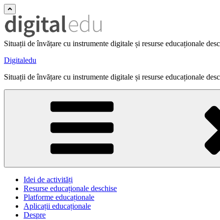
Situații de învățare cu instrumente digitale și resurse educaționale des
Digitaledu
Situații de învățare cu instrumente digitale și resurse educaționale des
Idei de activități
Resurse educaționale deschise
Platforme educaționale
Aplicații educaționale
Despre