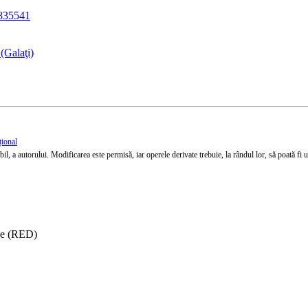
6835541
(Galaţi)
țional
l, a autorului. Modificarea este permisă, iar operele derivate trebuie, la rândul lor, să poată fi util
ise (RED)