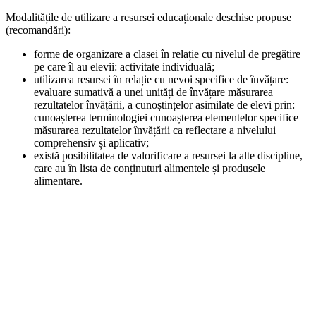
Modalitățile de utilizare a resursei educaționale deschise propuse
(recomandări):
forme de organizare a clasei în relație cu nivelul de pregătire
pe care îl au elevii: activitate individuală;
utilizarea resursei în relație cu nevoi specifice de învățare:
evaluare sumativă a unei unități de învățare măsurarea
rezultatelor învățării, a cunoștințelor asimilate de elevi prin:
cunoașterea terminologiei cunoașterea elementelor specifice
măsurarea rezultatelor învățării ca reflectare a nivelului
comprehensiv și aplicativ;
există posibilitatea de valorificare a resursei la alte discipline,
care au în lista de conținuturi alimentele și produsele
alimentare.