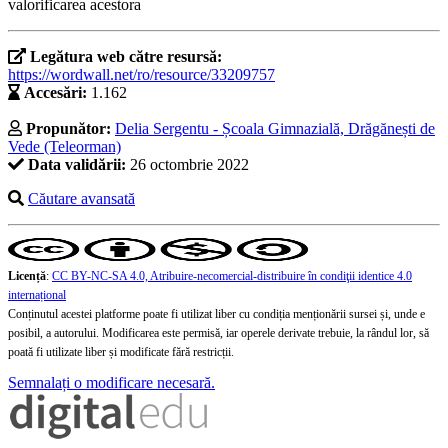
valorificarea acestora
Legătura web către resursă:
https://wordwall.net/ro/resource/33209757
Accesări:
1.162
Propunător:
Delia Sergentu - Școala Gimnazială, Drăgănești de
Vede (Teleorman)
Data validării:
26 octombrie 2022
Căutare avansată
Licență
:
CC BY-NC-SA 4.0, Atribuire-necomercial-distribuire în condiţii identice 4.0
internațional
Conținutul acestei platforme poate fi utilizat liber cu condiția menționării sursei și, unde e
posibil, a autorului. Modificarea este permisă, iar operele derivate trebuie, la rândul lor, să
poată fi utilizate liber și modificate fără restricții.
Semnalați o modificare necesară.