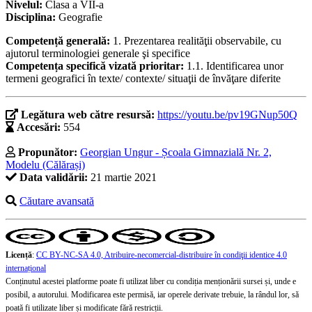
Nivelul:
Clasa a VII-a
Disciplina:
Geografie
Competență generală:
1. Prezentarea realităţii observabile, cu
ajutorul terminologiei generale şi specifice
Competența specifică vizată prioritar:
1.1. Identificarea unor
termeni geografici în texte/ contexte/ situaţii de învăţare diferite
Legătura web către resursă:
https://youtu.be/pv19GNup50Q
Accesări:
554
Propunător:
Georgian Ungur - Școala Gimnazială Nr. 2,
Modelu (Călărași)
Data validării:
21 martie 2021
Căutare avansată
Licență
:
CC BY-NC-SA 4.0, Atribuire-necomercial-distribuire în condiţii identice 4.0
internațional
Conținutul acestei platforme poate fi utilizat liber cu condiția menționării sursei și, unde e
posibil, a autorului. Modificarea este permisă, iar operele derivate trebuie, la rândul lor, să
poată fi utilizate liber și modificate fără restricții.