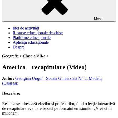
Meniu
Idei de activități
Resurse educaționale deschise
Platforme educaționale
Aplicații educaționale
Despre
Geografie >
Clasa a VII-a >
America – recapitulare (Video)
Autor:
Georgian Ungur - Școala Gimnazială Nr. 2, Modelu
(Călărași)
Descriere:
Resursa se adresează elevilor și profesorilor, fiind o lecție interactivă
de recapitulare-evaluare bazată pe formatul emisiunilor „Vrei să fii
milionar”.