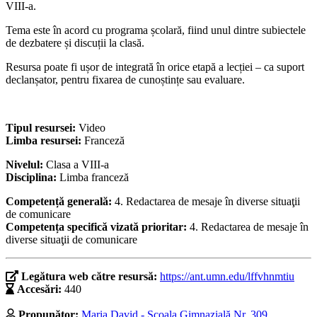
VIII-a.
Tema este în acord cu programa școlară, fiind unul dintre subiectele
de dezbatere și discuții la clasă.
Resursa poate fi ușor de integrată în orice etapă a lecției – ca suport
declanșator, pentru fixarea de cunoștințe sau evaluare.
Tipul resursei:
Video
Limba resursei:
Franceză
Nivelul:
Clasa a VIII-a
Disciplina:
Limba franceză
Competență generală:
4. Redactarea de mesaje în diverse situaţii
de comunicare
Competența specifică vizată prioritar:
4. Redactarea de mesaje în
diverse situaţii de comunicare
Legătura web către resursă:
https://ant.umn.edu/lffvhnmtiu
Accesări:
440
Propunător:
Maria David - Școala Gimnazială Nr. 309