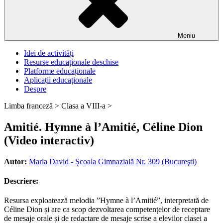
Meniu
Idei de activități
Resurse educaționale deschise
Platforme educaționale
Aplicații educaționale
Despre
Limba franceză >
Clasa a VIII-a >
Amitié. Hymne à l’Amitié, Céline Dion
(Video interactiv)
Autor:
Maria David - Școala Gimnazială Nr. 309 (Bucureşti)
Descriere:
Resursa exploatează melodia ”Hymne à l’Amitié”, interpretată de
Céline Dion și are ca scop dezvoltarea competențelor de receptare
de mesaje orale și de redactare de mesaje scrise a elevilor clasei a