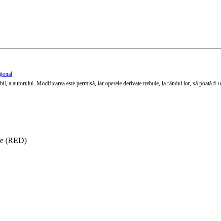
țional
l, a autorului. Modificarea este permisă, iar operele derivate trebuie, la rândul lor, să poată fi util
ise (RED)