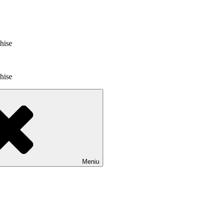
chise
chise
Meniu