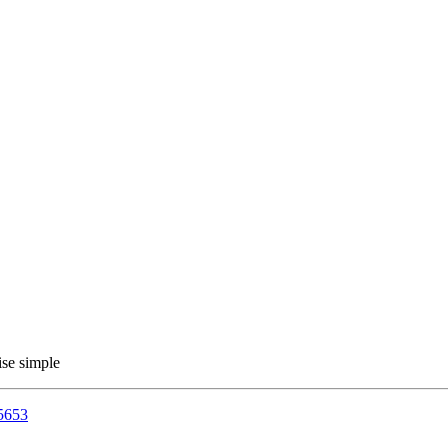
ise simple
55653