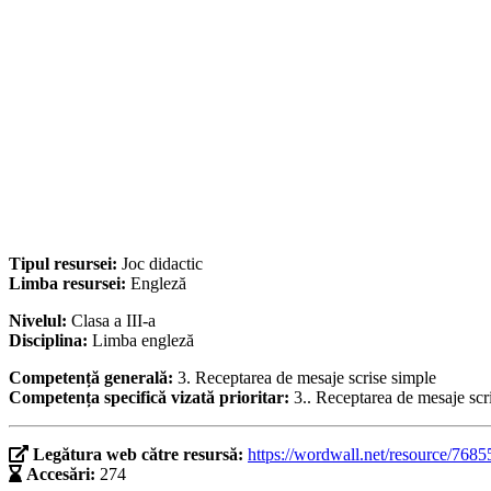
Tipul resursei:
Joc didactic
Limba resursei:
Engleză
Nivelul:
Clasa a III-a
Disciplina:
Limba engleză
Competență generală:
3. Receptarea de mesaje scrise simple
Competența specifică vizată prioritar:
3.. Receptarea de mesaje scr
Legătura web către resursă:
https://wordwall.net/resource/768
Accesări:
274