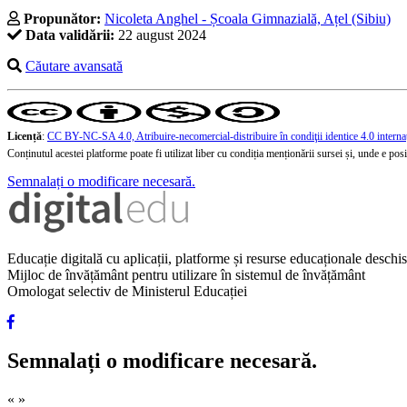
Propunător:
Nicoleta Anghel - Școala Gimnazială, Ațel (Sibiu)
Data validării:
22 august 2024
Căutare avansată
Licență
:
CC BY-NC-SA 4.0, Atribuire-necomercial-distribuire în condiţii identice 4.0 interna
Conținutul acestei platforme poate fi utilizat liber cu condiția menționării sursei și, unde e posibi
Semnalați o modificare necesară.
Educație digitală cu aplicații, platforme și resurse educaționale desch
Mijloc de învățământ pentru utilizare în sistemul de învățământ
Omologat selectiv de Ministerul Educației
Semnalați o modificare necesară.
«
»