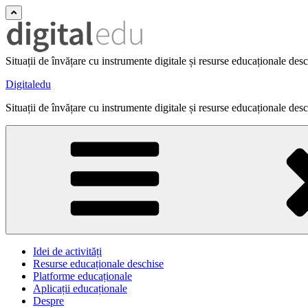
Situații de învățare cu instrumente digitale și resurse educaționale des
Digitaledu
Situații de învățare cu instrumente digitale și resurse educaționale des
Idei de activități
Resurse educaționale deschise
Platforme educaționale
Aplicații educaționale
Despre