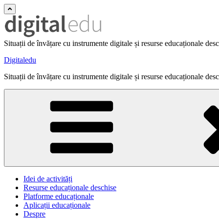
Situații de învățare cu instrumente digitale și resurse educaționale des
Digitaledu
Situații de învățare cu instrumente digitale și resurse educaționale des
Idei de activități
Resurse educaționale deschise
Platforme educaționale
Aplicații educaționale
Despre