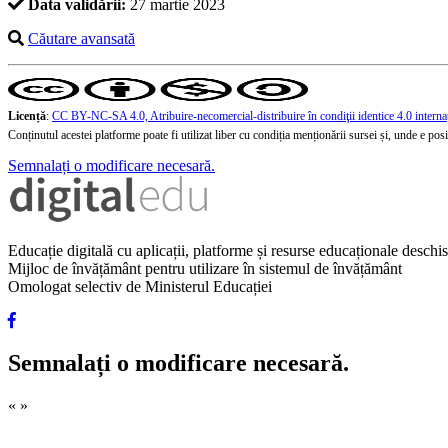
Data validării:
27 martie 2023
Căutare avansată
Licență
:
CC BY-NC-SA 4.0, Atribuire-necomercial-distribuire în condiţii identice 4.0 interna
Conținutul acestei platforme poate fi utilizat liber cu condiția menționării sursei și, unde e posibi
Semnalați o modificare necesară.
Educație digitală cu aplicații, platforme și resurse educaționale desch
Mijloc de învățământ pentru utilizare în sistemul de învățământ
Omologat selectiv de Ministerul Educației
Semnalați o modificare necesară.
«
»