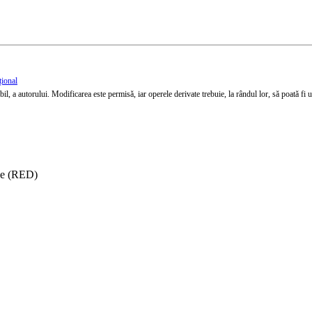
țional
l, a autorului. Modificarea este permisă, iar operele derivate trebuie, la rândul lor, să poată fi util
ise (RED)