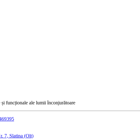
e și funcționale ale lumii înconjurătoare
4469395
 7, Slatina (Olt)