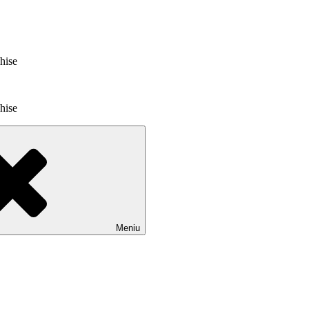
chise
chise
Meniu