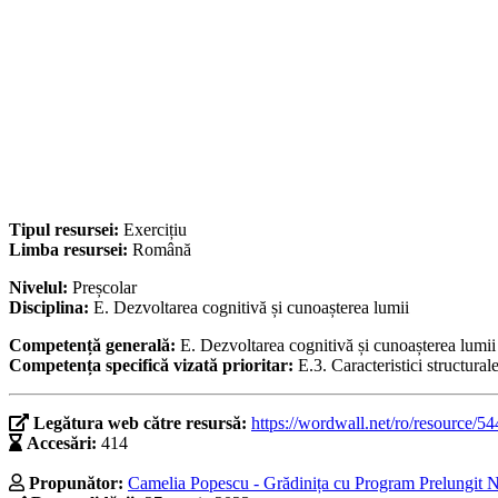
Tipul resursei:
Exercițiu
Limba resursei:
Română
Nivelul:
Preșcolar
Disciplina:
E. Dezvoltarea cognitivă și cunoașterea lumii
Competență generală:
E. Dezvoltarea cognitivă și cunoașterea lumii
Competența specifică vizată prioritar:
E.3. Caracteristici structural
Legătura web către resursă:
https://wordwall.net/ro/resource/5
Accesări:
414
Propunător:
Camelia Popescu - Grădinița cu Program Prelungit Nr.