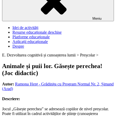
Meniu
Idei de activități
Resurse educaționale deschise
Platforme educaționale
Aplicații educaționale
Despre
E. Dezvoltarea cognitivă și cunoașterea lumii >
Preșcolar >
Animale și puii lor. Găsește perechea!
(Joc didactic)
Autor:
Ramona Henț - Grădinița cu Program Normal Nr. 2, Șimand
(Arad)
Descriere:
Jocul „Găsește perechea” se adresează copiilor de nivel preșcolar.
Poate fi utilizat în cadrul activităților de științe (cunoașterea