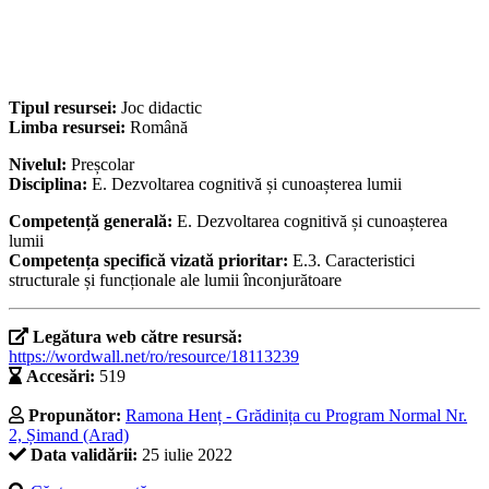
Tipul resursei:
Joc didactic
Limba resursei:
Română
Nivelul:
Preșcolar
Disciplina:
E. Dezvoltarea cognitivă și cunoașterea lumii
Competență generală:
E. Dezvoltarea cognitivă și cunoașterea
lumii
Competența specifică vizată prioritar:
E.3. Caracteristici
structurale și funcționale ale lumii înconjurătoare
Legătura web către resursă:
https://wordwall.net/ro/resource/18113239
Accesări:
519
Propunător:
Ramona Henț - Grădinița cu Program Normal Nr.
2, Șimand (Arad)
Data validării:
25 iulie 2022