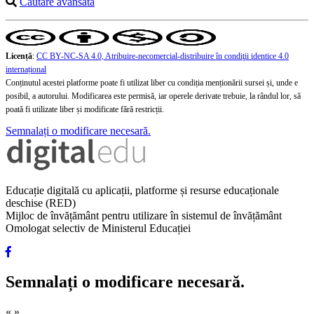
Căutare avansată
Licență
:
CC BY-NC-SA 4.0, Atribuire-necomercial-distribuire în condiţii identice 4.0
internațional
Conținutul acestei platforme poate fi utilizat liber cu condiția menționării sursei și, unde e
posibil, a autorului. Modificarea este permisă, iar operele derivate trebuie, la rândul lor, să
poată fi utilizate liber și modificate fără restricții.
Semnalați o modificare necesară.
Educație digitală cu aplicații, platforme și resurse educaționale
deschise (RED)
Mijloc de învățământ pentru utilizare în sistemul de învățământ
Omologat selectiv de Ministerul Educației
Semnalați o modificare necesară.
«
»