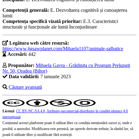
Competență generală:
E. Dezvoltarea cognitivă și cunoașterea
lumii
Competența specifică vizată prioritar:
E.3. Caracteristici
structurale și funcționale ale lumii înconjurătoare
Legătura web către resursă:
https://www.jigsawplanet.com/Mihaela1107/animale-salbatice
Accesări:
442
Propunător:
Mihaela Gavra - Grădinița cu Program Prelungit
Nr. 50, Oradea (Bihor)
Data validării:
7 ianuarie 2023
Căutare avansată
Licență
:
CC BY-NC-SA 4.0, Atribuire-necomercial-distribuire în condiţii identice 4.0
internațional
Conținutul acestei platforme poate fi utilizat liber cu condiția menționării sursei și, unde e
posibil, a autorului. Modificarea este permisă, iar operele derivate trebuie, la rândul lor, să
poată fi utilizate liber și modificate fără restricții.