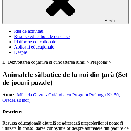
Meniu
Idei de activități
Resurse educaționale deschise
Platforme educaționale
Aplicații educaționale
Despre
E. Dezvoltarea cognitivă și cunoașterea lumii >
Preșcolar >
Animalele sălbatice de la noi din țară (Set
de jocuri puzzle)
Autor:
Mihaela Gavra - Grădinița cu Program Prelungit Nr. 50,
Oradea (Bihor)
Descriere:
Resursa educațională digitală se adresează preșcolarilor și poate fi
utilizata în consolidarea cunoștințelor despre animalele din pădure de