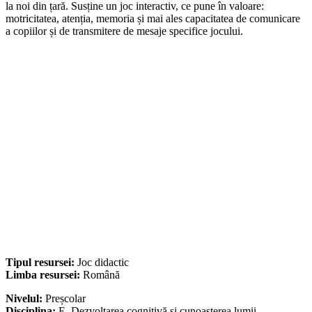
la noi din țară. Susține un joc interactiv, ce pune în valoare:
motricitatea, atenția, memoria și mai ales capacitatea de comunicare
a copiilor și de transmitere de mesaje specifice jocului.
Tipul resursei:
Joc didactic
Limba resursei:
Română
Nivelul:
Preșcolar
Disciplina:
E. Dezvoltarea cognitivă și cunoașterea lumii