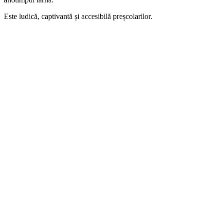
Este ludică, captivantă și accesibilă preșcolarilor.