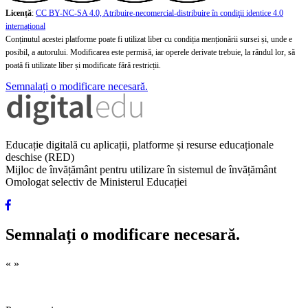
Licență
:
CC BY-NC-SA 4.0, Atribuire-necomercial-distribuire în condiţii identice 4.0
internațional
Conținutul acestei platforme poate fi utilizat liber cu condiția menționării sursei și, unde e
posibil, a autorului. Modificarea este permisă, iar operele derivate trebuie, la rândul lor, să
poată fi utilizate liber și modificate fără restricții.
Semnalați o modificare necesară.
Educație digitală cu aplicații, platforme și resurse educaționale
deschise (RED)
Mijloc de învățământ pentru utilizare în sistemul de învățământ
Omologat selectiv de Ministerul Educației
Semnalați o modificare necesară.
«
»