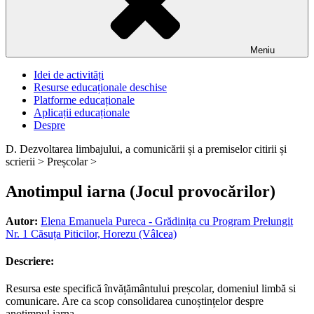
Meniu
Idei de activități
Resurse educaționale deschise
Platforme educaționale
Aplicații educaționale
Despre
D. Dezvoltarea limbajului, a comunicării și a premiselor citirii și
scrierii >
Preșcolar >
Anotimpul iarna (Jocul provocărilor)
Autor:
Elena Emanuela Pureca - Grădinița cu Program Prelungit
Nr. 1 Căsuța Piticilor, Horezu (Vâlcea)
Descriere:
Resursa este specifică învățământului preșcolar, domeniul limbă si
comunicare. Are ca scop consolidarea cunoștințelor despre
anotimpul iarna.