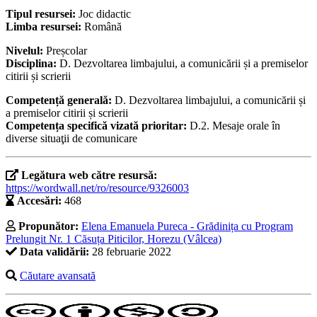
Tipul resursei:
Joc didactic
Limba resursei:
Română
Nivelul:
Preșcolar
Disciplina:
D. Dezvoltarea limbajului, a comunicării și a premiselor
citirii și scrierii
Competență generală:
D. Dezvoltarea limbajului, a comunicării și
a premiselor citirii și scrierii
Competența specifică vizată prioritar:
D.2. Mesaje orale în
diverse situaţii de comunicare
Legătura web către resursă:
https://wordwall.net/ro/resource/9326003
Accesări:
468
Propunător:
Elena Emanuela Pureca - Grădinița cu Program
Prelungit Nr. 1 Căsuța Piticilor, Horezu (Vâlcea)
Data validării:
28 februarie 2022
Căutare avansată