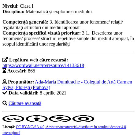
Nivelul:
Clasa I
Disciplina:
Matematică și explorarea mediului
Competență generală:
3. Identificarea unor fenomene/ relaţii/
regularităţi /structuri din mediul apropiat
Competența specifică vizată prioritar:
3.1.. Descrierea unor
fenomene/ procese/ structuri repetitive simple din mediul apropiat, în
scopul identificării unor regularităţi
Legătura web către resursă:
https://wordwall.net/ro/resource/14133618
Accesări:
865
Propunător:
Ada-Maria Dumitrache - Colegiul de Artă Carmen
Sylva, Ploiești (Prahova)
Data validării:
8 aprilie 2021
Căutare avansată
Licență
:
CC BY-NC-SA 4.0, Atribuire-necomercial-distribuire în condiţii identice 4.0
internațional