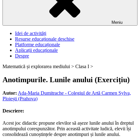
Meniu
Idei de activități
Resurse educaționale deschise
Platforme educaționale
Aplicații educaționale
Despre
Matematică și explorarea mediului >
Clasa I >
Anotimpurile. Lunile anului (Exercițiu)
Autor:
Ada-Maria Dumitrache - Colegiul de Artă Carmen Sylva,
Ploiești (Prahova)
Descriere:
Acest joc didactic propune elevilor să așeze lunile anului în dreptul
anotimpului corespunzător. Prin această activitate ludică, elevii își
consolidează cunoștințele despre anotimpuri și lunile anului.