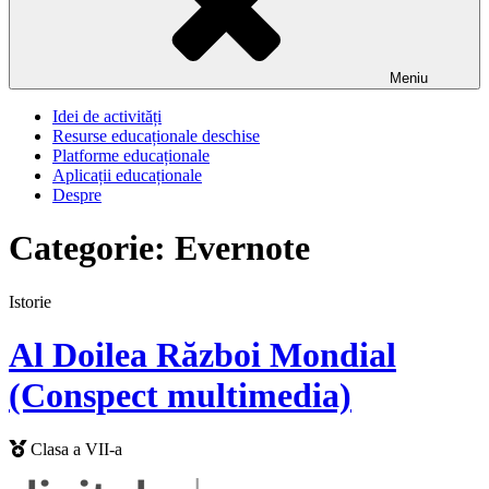
Meniu
Idei de activități
Resurse educaționale deschise
Platforme educaționale
Aplicații educaționale
Despre
Categorie:
Evernote
Istorie
Al Doilea Război Mondial
(Conspect multimedia)
Clasa a VII-a