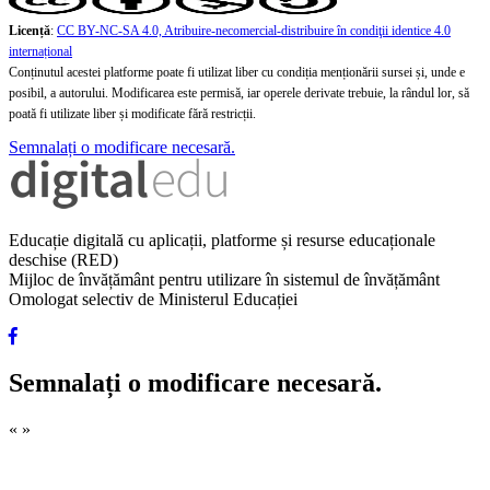
Licență
:
CC BY-NC-SA 4.0, Atribuire-necomercial-distribuire în condiţii identice 4.0
internațional
Conținutul acestei platforme poate fi utilizat liber cu condiția menționării sursei și, unde e
posibil, a autorului. Modificarea este permisă, iar operele derivate trebuie, la rândul lor, să
poată fi utilizate liber și modificate fără restricții.
Semnalați o modificare necesară.
Educație digitală cu aplicații, platforme și resurse educaționale
deschise (RED)
Mijloc de învățământ pentru utilizare în sistemul de învățământ
Omologat selectiv de Ministerul Educației
Semnalați o modificare necesară.
«
»