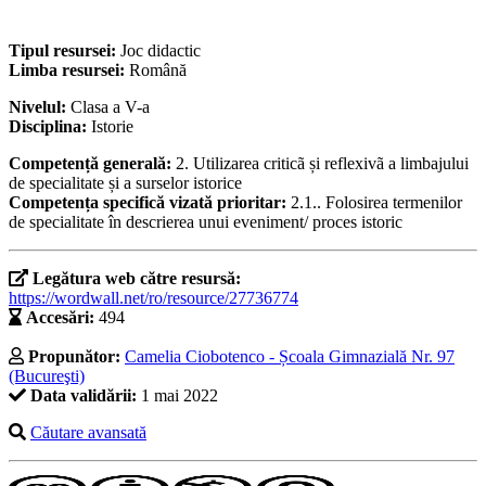
Tipul resursei:
Joc didactic
Limba resursei:
Română
Nivelul:
Clasa a V-a
Disciplina:
Istorie
Competență generală:
2. Utilizarea criticã și reflexivã a limbajului
de specialitate și a surselor istorice
Competența specifică vizată prioritar:
2.1.. Folosirea termenilor
de specialitate în descrierea unui eveniment/ proces istoric
Legătura web către resursă:
https://wordwall.net/ro/resource/27736774
Accesări:
494
Propunător:
Camelia Ciobotenco - Școala Gimnazială Nr. 97
(Bucureşti)
Data validării:
1 mai 2022
Căutare avansată