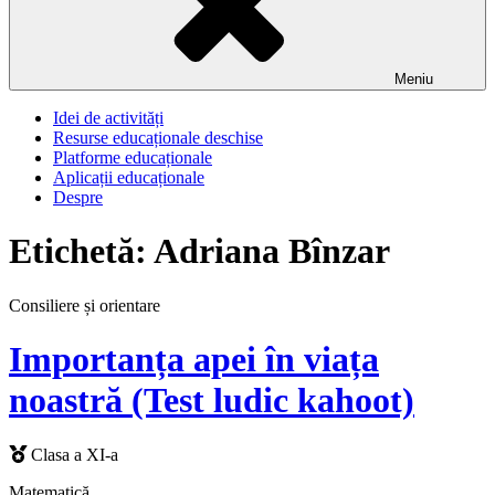
Meniu
Idei de activități
Resurse educaționale deschise
Platforme educaționale
Aplicații educaționale
Despre
Etichetă:
Adriana Bînzar
Consiliere și orientare
Importanța apei în viața
noastră (Test ludic kahoot)
Clasa a XI-a
Matematică