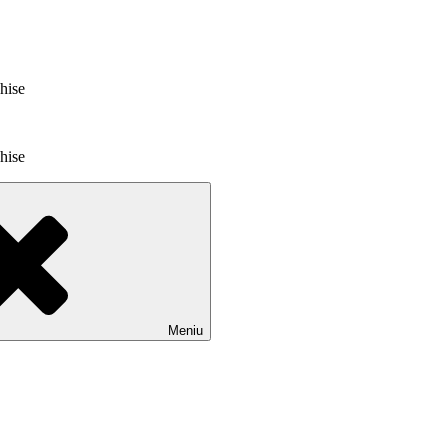
chise
chise
Meniu