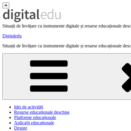
Situații de învățare cu instrumente digitale și resurse educaționale des
Digitaledu
Situații de învățare cu instrumente digitale și resurse educaționale des
Idei de activități
Resurse educaționale deschise
Platforme educaționale
Aplicații educaționale
Despre