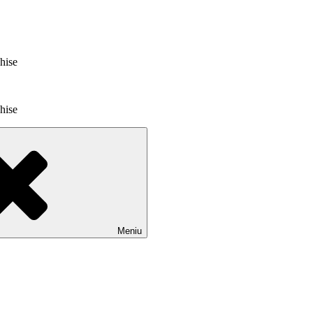
chise
chise
Meniu