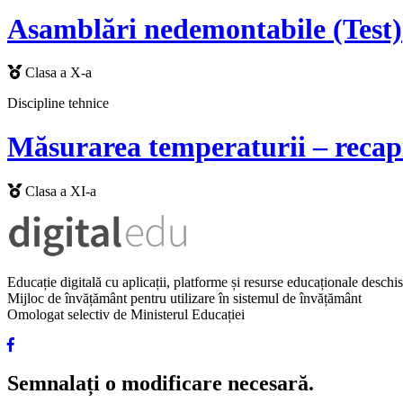
Asamblări nedemontabile (Test)
Clasa a X-a
Discipline tehnice
Măsurarea temperaturii – recapi
Clasa a XI-a
Educație digitală cu aplicații, platforme și resurse educaționale desch
Mijloc de învățământ pentru utilizare în sistemul de învățământ
Omologat selectiv de Ministerul Educației
Semnalați o modificare necesară.