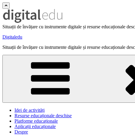
Situații de învățare cu instrumente digitale și resurse educaționale des
Digitaledu
Situații de învățare cu instrumente digitale și resurse educaționale des
Idei de activități
Resurse educaționale deschise
Platforme educaționale
Aplicații educaționale
Despre