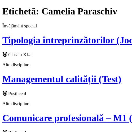
Etichetă:
Camelia Paraschiv
Învățământ special
Tipologia întreprinzătorilor (Joc
Clasa a XI-a
Alte discipline
Managementul calității (Test)
Postliceal
Alte discipline
Comunicare profesională – M1 (