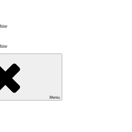
chise
chise
Meniu