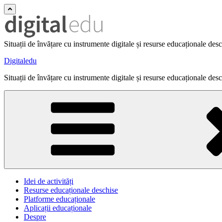
Situații de învățare cu instrumente digitale și resurse educaționale des
Digitaledu
Situații de învățare cu instrumente digitale și resurse educaționale des
Idei de activități
Resurse educaționale deschise
Platforme educaționale
Aplicații educaționale
Despre