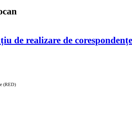
ocan
țiu de realizare de corespondențe
ise (RED)