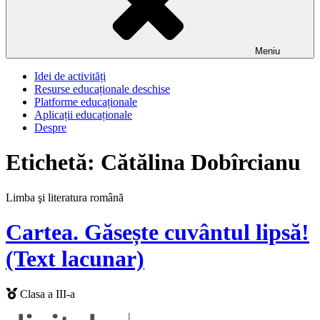
Meniu
Idei de activități
Resurse educaționale deschise
Platforme educaționale
Aplicații educaționale
Despre
Etichetă:
Cătălina Dobîrcianu
Limba şi literatura română
Cartea. Găsește cuvântul lipsă!
(Text lacunar)
Clasa a III-a