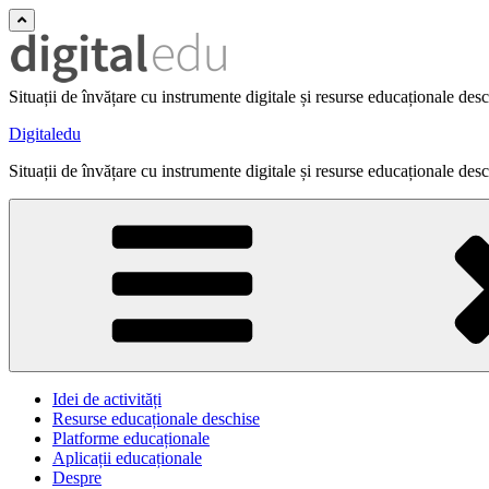
Situații de învățare cu instrumente digitale și resurse educaționale des
Digitaledu
Situații de învățare cu instrumente digitale și resurse educaționale des
Idei de activități
Resurse educaționale deschise
Platforme educaționale
Aplicații educaționale
Despre