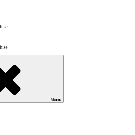
chise
chise
Meniu