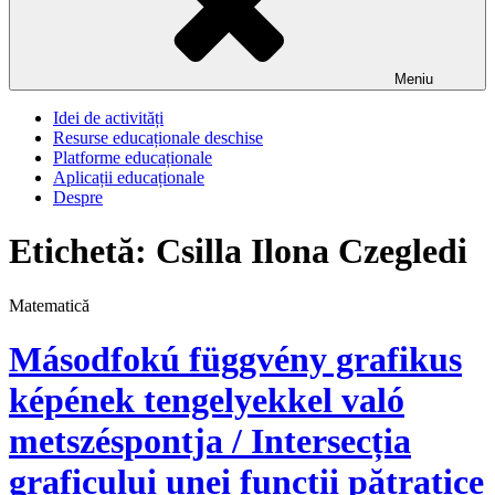
Meniu
Idei de activități
Resurse educaționale deschise
Platforme educaționale
Aplicații educaționale
Despre
Etichetă:
Csilla Ilona Czegledi
Matematică
Másodfokú függvény grafikus
képének tengelyekkel való
metszéspontja / Intersecția
graficului unei funcții pătratice