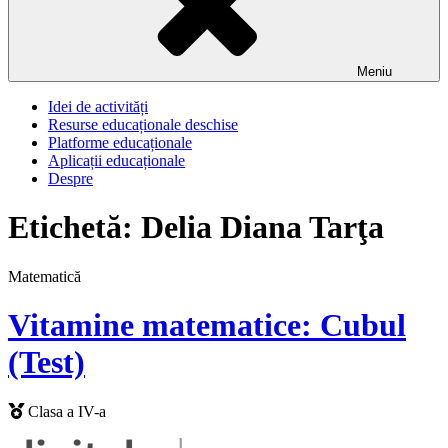
Meniu
Idei de activități
Resurse educaționale deschise
Platforme educaționale
Aplicații educaționale
Despre
Etichetă:
Delia Diana Tarţa
Matematică
Vitamine matematice: Cubul
(Test)
Clasa a IV-a