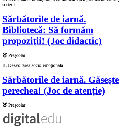
scrierii
Sărbătorile de iarnă.
Bibliotecă: Să formăm
propoziții! (Joc didactic)
Preșcolar
B. Dezvoltarea socio-emoțională
Sărbătorile de iarnă. Găsește
perechea! (Joc de atenție)
Preșcolar