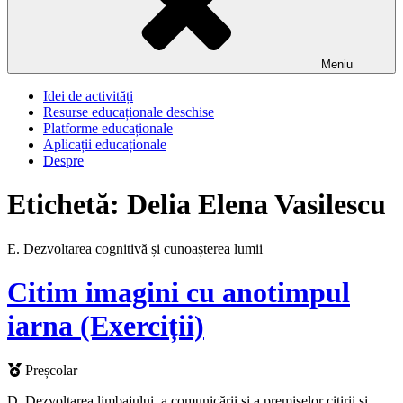
Meniu
Idei de activități
Resurse educaționale deschise
Platforme educaționale
Aplicații educaționale
Despre
Etichetă:
Delia Elena Vasilescu
E. Dezvoltarea cognitivă și cunoașterea lumii
Citim imagini cu anotimpul
iarna (Exerciții)
Preșcolar
D. Dezvoltarea limbajului, a comunicării și a premiselor citirii și