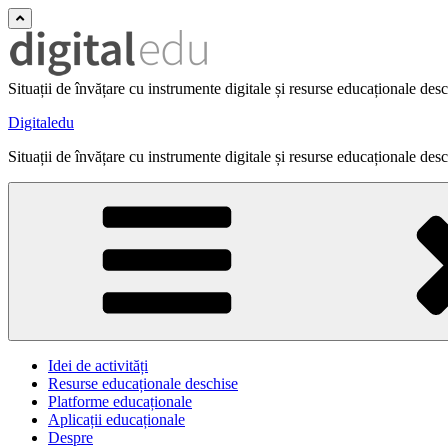
Situații de învățare cu instrumente digitale și resurse educaționale des
Digitaledu
Situații de învățare cu instrumente digitale și resurse educaționale des
Idei de activități
Resurse educaționale deschise
Platforme educaționale
Aplicații educaționale
Despre