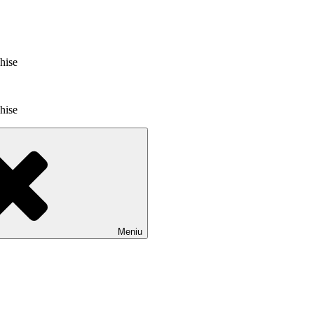
chise
chise
Meniu