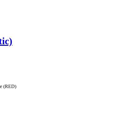
ic)
ise (RED)