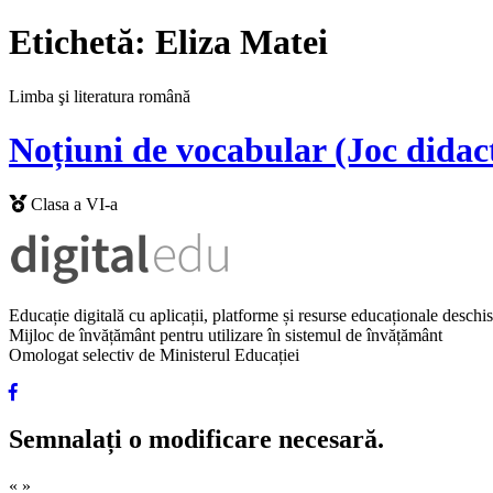
Etichetă:
Eliza Matei
Limba şi literatura română
Noțiuni de vocabular (Joc didact
Clasa a VI-a
Educație digitală cu aplicații, platforme și resurse educaționale desch
Mijloc de învățământ pentru utilizare în sistemul de învățământ
Omologat selectiv de Ministerul Educației
Semnalați o modificare necesară.
«
»