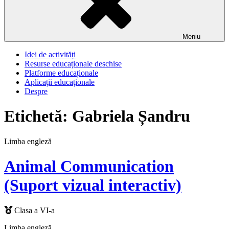
Meniu
Idei de activități
Resurse educaționale deschise
Platforme educaționale
Aplicații educaționale
Despre
Etichetă:
Gabriela Șandru
Limba engleză
Animal Communication
(Suport vizual interactiv)
Clasa a VI-a
Limba engleză