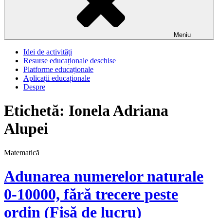
Meniu
Idei de activități
Resurse educaționale deschise
Platforme educaționale
Aplicații educaționale
Despre
Etichetă:
Ionela Adriana
Alupei
Matematică
Adunarea numerelor naturale
0-10000, fără trecere peste
ordin (Fișă de lucru)