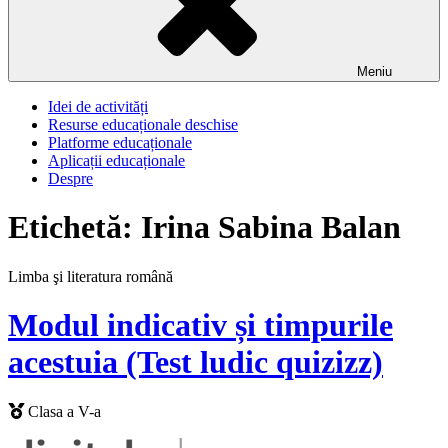
Meniu
Idei de activități
Resurse educaționale deschise
Platforme educaționale
Aplicații educaționale
Despre
Etichetă:
Irina Sabina Balan
Limba şi literatura română
Modul indicativ și timpurile
acestuia (Test ludic quizizz)
Clasa a V-a