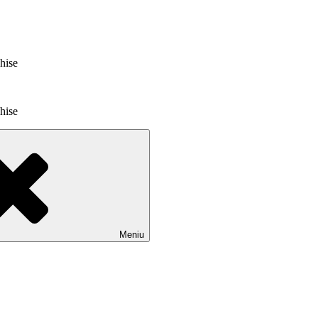
chise
chise
Meniu