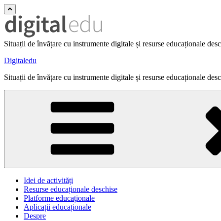
Situații de învățare cu instrumente digitale și resurse educaționale des
Digitaledu
Situații de învățare cu instrumente digitale și resurse educaționale des
Idei de activități
Resurse educaționale deschise
Platforme educaționale
Aplicații educaționale
Despre