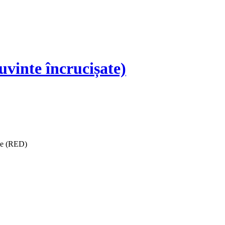
vinte încrucișate)
ise (RED)