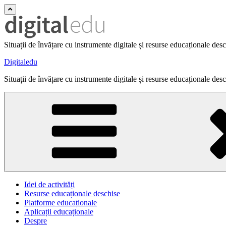
Situații de învățare cu instrumente digitale și resurse educaționale des
Digitaledu
Situații de învățare cu instrumente digitale și resurse educaționale des
Idei de activități
Resurse educaționale deschise
Platforme educaționale
Aplicații educaționale
Despre