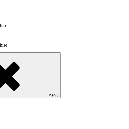
chise
chise
Meniu