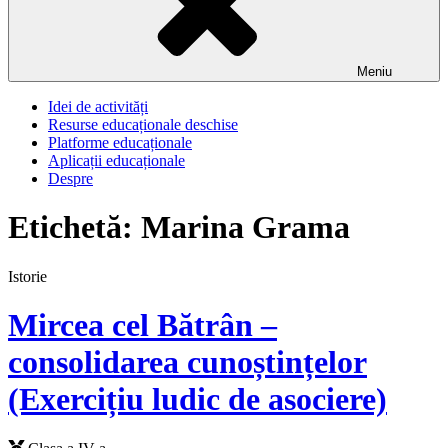
Meniu
Idei de activități
Resurse educaționale deschise
Platforme educaționale
Aplicații educaționale
Despre
Etichetă:
Marina Grama
Istorie
Mircea cel Bătrân –
consolidarea cunoștințelor
(Exercițiu ludic de asociere)