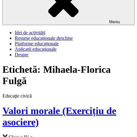
Meniu
Idei de activități
Resurse educaționale deschise
Platforme educaționale
Aplicații educaționale
Despre
Etichetă:
Mihaela-Florica
Fulgă
Educaţie civică
Valori morale (Exercițiu de
asociere)