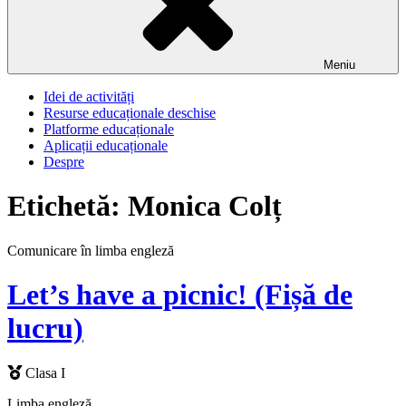
Meniu
Idei de activități
Resurse educaționale deschise
Platforme educaționale
Aplicații educaționale
Despre
Etichetă:
Monica Colț
Comunicare în limba engleză
Let’s have a picnic! (Fișă de
lucru)
Clasa I
Limba engleză