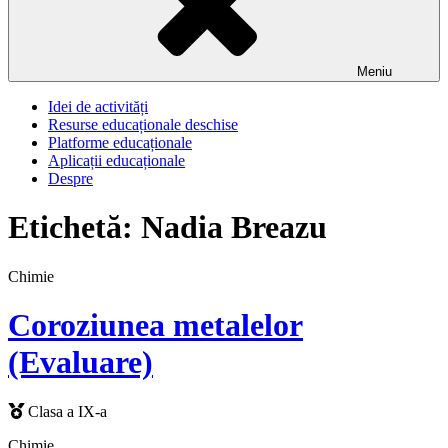
Meniu
Idei de activități
Resurse educaționale deschise
Platforme educaționale
Aplicații educaționale
Despre
Etichetă:
Nadia Breazu
Chimie
Coroziunea metalelor
(Evaluare)
Clasa a IX-a
Chimie