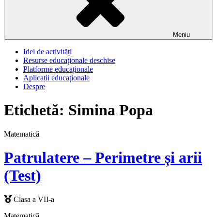
Meniu
Idei de activități
Resurse educaționale deschise
Platforme educaționale
Aplicații educaționale
Despre
Etichetă:
Simina Popa
Matematică
Patrulatere – Perimetre și arii
(Test)
Clasa a VII-a
Matematică