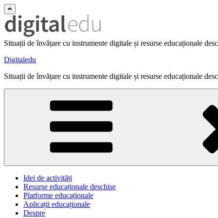
Situații de învățare cu instrumente digitale și resurse educaționale des
Digitaledu
Situații de învățare cu instrumente digitale și resurse educaționale des
Idei de activități
Resurse educaționale deschise
Platforme educaționale
Aplicații educaționale
Despre