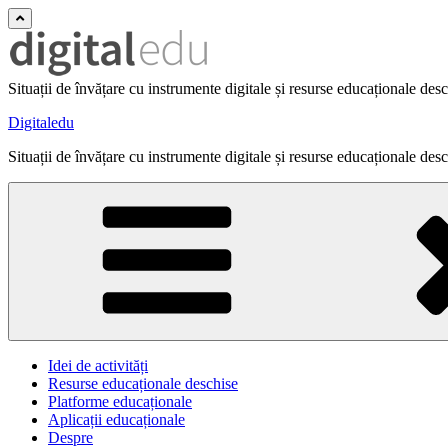
Situații de învățare cu instrumente digitale și resurse educaționale des
Digitaledu
Situații de învățare cu instrumente digitale și resurse educaționale des
Idei de activități
Resurse educaționale deschise
Platforme educaționale
Aplicații educaționale
Despre