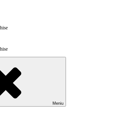
chise
chise
Meniu