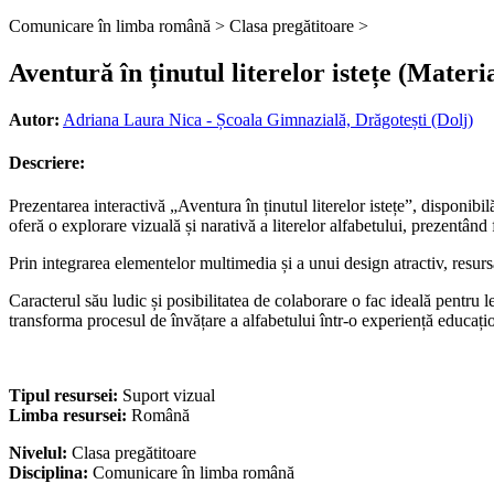
Comunicare în limba română >
Clasa pregătitoare >
Aventură în ținutul literelor istețe (Materi
Autor:
Adriana Laura Nica - Școala Gimnazială, Drăgotești (Dolj)
Descriere:
Prezentarea interactivă „Aventura în ținutul literelor istețe”, disponibi
oferă o explorare vizuală și narativă a literelor alfabetului, prezentând 
Prin integrarea elementelor multimedia și a unui design atractiv, resurs
Caracterul său ludic și posibilitatea de colaborare o fac ideală pentru l
transforma procesul de învățare a alfabetului într-o experiență educațio
Tipul resursei:
Suport vizual
Limba resursei:
Română
Nivelul:
Clasa pregătitoare
Disciplina:
Comunicare în limba română