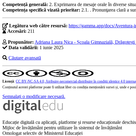
Competență generală:
2. Exprimarea de mesaje orale în diverse situ
Competența specifică vizată prioritar:
2.1. . Pronunţarea clară a su
Legătura web către resursă:
https://gamma.app/docs/Aventura-in
Accesări:
211
Propunător:
Adriana Laura Nica - Școala Gimnazială, Drăgotești 
Data validării:
1 iunie 2025
Căutare avansată
Licență
:
CC BY-NC-SA 4.0, Atribuire-necomercial-distribuire în condiţii identice 4.0 interna
Conținutul acestei platforme poate fi utilizat liber cu condiția menționării sursei și, unde e posibi
Semnalați o modificare necesară.
Educație digitală cu aplicații, platforme și resurse educaționale desch
Mijloc de învățământ pentru utilizare în sistemul de învățământ
Omologat selectiv de Ministerul Educației