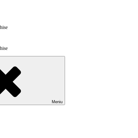
chise
chise
Meniu