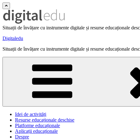
Situații de învățare cu instrumente digitale și resurse educaționale des
Digitaledu
Situații de învățare cu instrumente digitale și resurse educaționale des
Idei de activități
Resurse educaționale deschise
Platforme educaționale
Aplicații educaționale
Despre