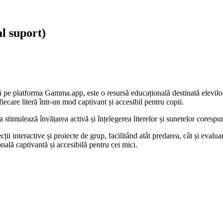
al suport)
lă pe platforma Gamma.app, este o resursă educațională destinată elevilor 
fiecare literă într-un mod captivant și accesibil pentru copii.
a stimulează învățarea activă și înțelegerea literelor și sunetelor corespu
ecții interactive și proiecte de grup, facilitând atât predarea, cât și ev
nală captivantă și accesibilă pentru cei mici.