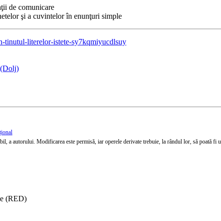
aţii de comunicare
netelor şi a cuvintelor în enunţuri simple
-tinutul-literelor-istete-sy7kqmiyucdlsuy
(Dolj)
țional
l, a autorului. Modificarea este permisă, iar operele derivate trebuie, la rândul lor, să poată fi util
ise (RED)